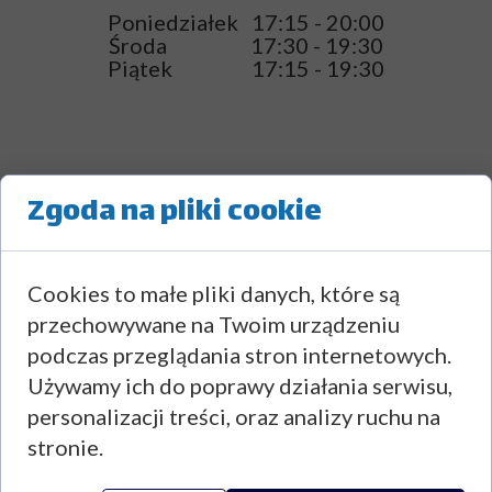
Poniedziałek 17:15 - 20:00
Środa 17:30 - 19:30
Piątek 17:15 - 19:30
ZESPÓŁ SZKÓŁ ZAWODOWYCH
Zgoda na pliki cookie
IM. R. MIELCZARSKIEGO
Cookies to małe pliki danych, które są
przechowywane na Twoim urządzeniu
podczas przeglądania stron internetowych.
MINISIATKÓWKA
Używamy ich do poprawy działania serwisu,
Środa 16:10 - 17:40
personalizacji treści, oraz analizy ruchu na
Piątek 16:10 - 17:40
stronie.