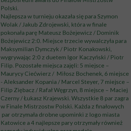
Polski.
Najlepsza w turnieju okazała się para Szymon
Wolak / Jakub Zdrojewski, która w finale
pokonała parę Mateusz Bożejewicz / Dominik
Bożejewicz 2:0. Miejsce trzecie wywalczyła para
Maksymilian Dymczyk / Piotr Konakowski,
wygrywając 2:0 z duetem Igor Kaczyński / Piotr
Filip. Pozostałe miejsca zajęli: 5 miejsce –
Maurycy Ciećwierz / Miłosz Bochenek, 6 miejsce
- Aleksander Kopania / Marcel Steyer, 7 miejsce –
Filip Ziębacz / Rafał Węgrzyn, 8 miejsce – Maciej
Czerny / Łukasz Krajewski. Wszystkie 8 par zagra
w Finale Mistrzostw Polski. Każda z finałowych
par otrzymała drobne upominki z logo miasta
Katowice a 4 najlepsze pary otrzymały również
nagrody indywidualne oraz medale.